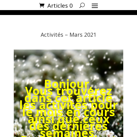
Articles 0
Activités – Mars 2021
Bonjour,
Vous trouverez
dans cet article
les activités pour
le mois en cours
ainsi que ceux
des dernières
semaines.