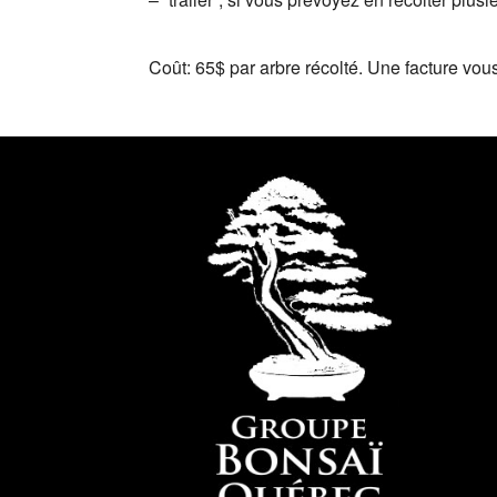
Coût: 65$ par arbre récolté. Une facture vou