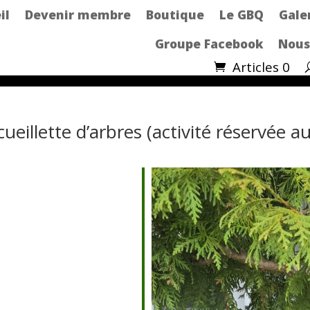
il
Devenir membre
Boutique
Le GBQ
Gale
Groupe Facebook
Nous
Articles 0
ueillette d’arbres (activité réservée
ndrier Google
iCalendar