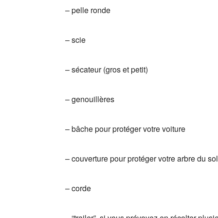
– pelle ronde
– scie
– sécateur (gros et petit)
– genouillères
– bâche pour protéger votre voiture
– couverture pour protéger votre arbre du sol
– corde
– “trailer”, si vous prévoyez en récolter plusi