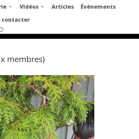
rie
Vidéos
Articles
Évènements
 contacter
 aux membres)
Office 365
Outlook Live