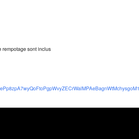
 de rempotage sont inclus
AIpQLSePp8zpA7wyQoFtoPgpWvyZECrWalMPAeBagnWtMchysgoM1