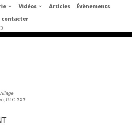
rie
Vidéos
Articles
Évènements
 contacter
Village
bec, G1C 3X3
NT
Office 365
Outlook Live