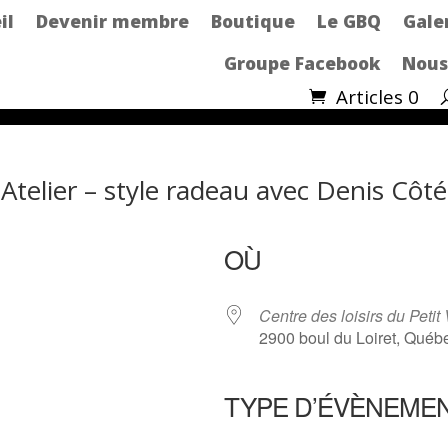
il
Devenir membre
Boutique
Le GBQ
Gale
Groupe Facebook
Nous
Articles 0
Atelier – style radeau avec Denis Côté
OÙ
Centre des loisirs du Petit 
2900 boul du Loiret, Qué
TYPE D’ÉVÈNEME
ndrier Google
iCalendar